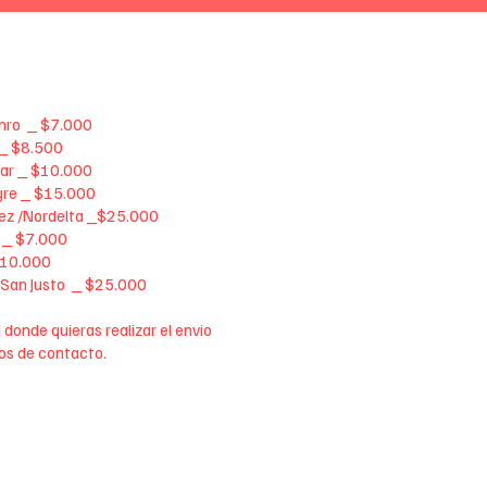
unro _ $7.000
a _ $8.500
car _ $10.000
igre _ $15.000
dez /Nordelta _$25.000
s _ $7.000
 $10.000
 San Justo _ $25.000
 donde quieras realizar el envio
os de contacto.