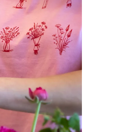
Los COMPLEMENTOS 
nuestros ramos de flo
No está contemplado
de querer adquirir u
compra adicional, esc
entrega.También pode
taller en Villa Ortuza