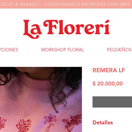
COLES A SABADO - COORDINAMOS ENTREGAS CON 48HS 
PCIONES
WORKSHOP FLORAL
PEQUEÑOS 
REMERA LF
Pre
$ 20.000,00
Detalles