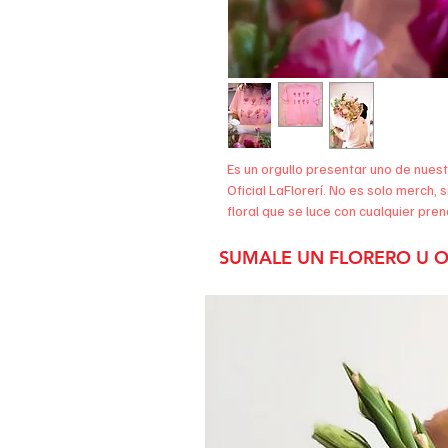
Es un orgullo presentar uno de nue
Oficial LaFlorerí. No es solo merch
floral que se luce con cualquier pren
Viene en 2 tamaños:
Talle 1: Ancho 50cm - Largo 52cm
SUMALE UN FLORERO U O
Talle 2: Ancho 56cm - Largo 56cm