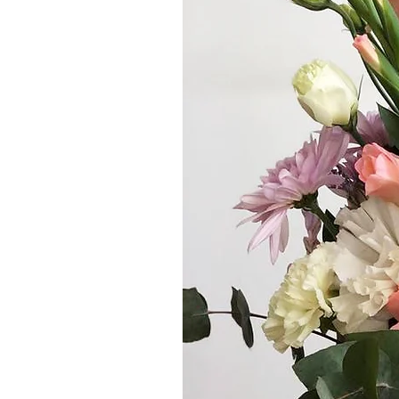
altura 25/30cm - Ø 15/20cm
Mediano: 24 varas entre flores y fol
Medidas aprox: altura 40/45cm - Ø
Grande: 48 varas entre flores y folla
Medidas aprox: altura 55/60cm - Ø