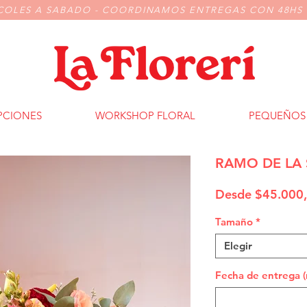
COLES A SABADO - COORDINAMOS ENTREGAS CON 48HS 
PCIONES
WORKSHOP FLORAL
PEQUEÑOS 
RAMO DE LA
Desde
$45.000
Tamaño
*
Elegir
Fecha de entrega (