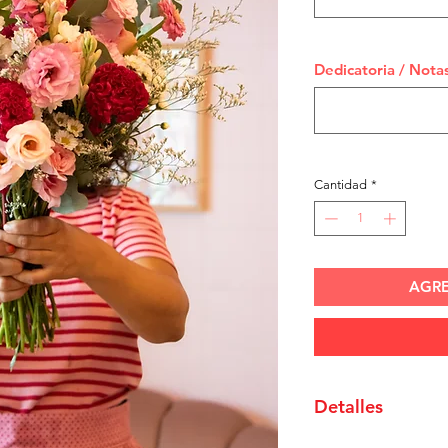
Dedicatoria / Notas
Cantidad
*
AGRE
Detalles
El ramo se entrega e