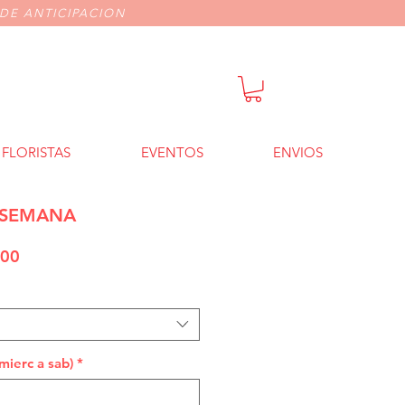
DE ANTICIPACION
FLORISTAS
EVENTOS
ENVIOS
 SEMANA
Precio
,00
de
oferta
mierc a sab)
*