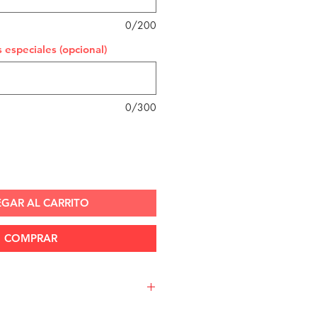
0/200
 especiales (opcional)
0/300
GAR AL CARRITO
COMPRAR
nvuelto en papel de seda papel