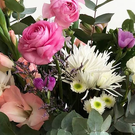
laje
 25/30cm
je
 35/40cm