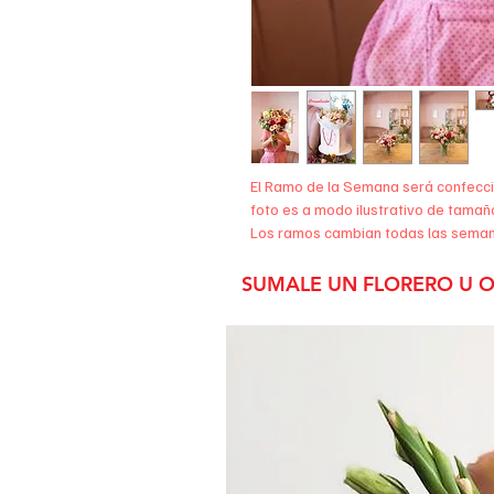
El Ramo de la Semana será confecci
foto es a modo ilustrativo de tamañ
Los ramos cambian todas las semana
serán definidas por el florista a la
ramo es diferente al anterior, las mú
SUMALE UN FLORERO U O
de cada temporada, pero aportan si
formas.
No incluye florero! Podes sumarle 
un regalo mas completo.. Tenemos v
te pierdas visitar esa seccion!!
Viene en 3 tamaños:
Chico: 12 varas entre flores y follaje