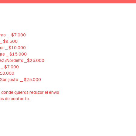
unro _ $7.000
a _ $8.500
car _ $10.000
igre _ $15.000
dez /Nordelta _$25.000
s _ $7.000
 $10.000
 San Justo _ $25.000
 donde quieras realizar el envio
os de contacto.