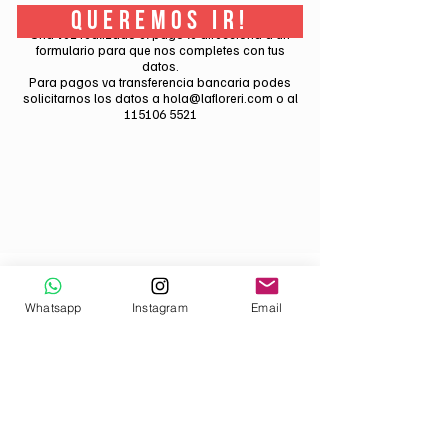
QUEREMOS IR!
​Una vez realizado el pago te direcciona a un
formulario para que nos completes con tus
datos.
Para pagos va transferencia bancaria podes
solicitarnos los datos a
hola@lafloreri.com
o al
115106 5521
Whatsapp
Instagram
Email
CONTACTO
INFO@LAFLORERI.COM
+54911 3012 5521
CABA, BUENOS AIRES, ARGENTINA