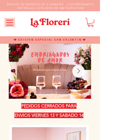
ENVIOS DE MIERCOLES A SABADO - COORDINAMOS
ENTREGAS CON 48HS DE ANTICIPACION
❤️
❤️
EDICION ESPECIAL SAN VALENTIN
PEDIDOS CERRADOS PARA
ENVIOS VIERNES 13 Y SABADO 14