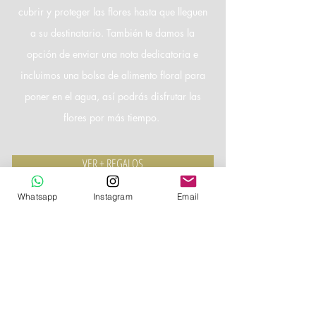
cubrir y proteger las flores hasta que lleguen
a su destinatario. También te damos la
opción de enviar una nota dedicatoria e
incluimos una bolsa de alimento floral para
poner en el agua, así podrás disfrutar las
flores por más tiempo.
VER + REGALOS
Whatsapp
Instagram
Email
REGALA SUSCRIPCIONES